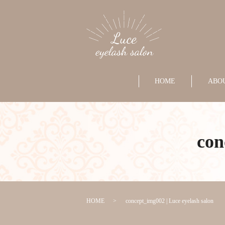
HOME
ABO
con
HOME
concept_img002 | Luce eyelash salon