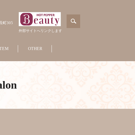
長町305
外部サイトへリンクします
ITEM
OTHER
alon