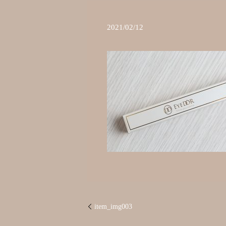
2021/02/12
item_img003