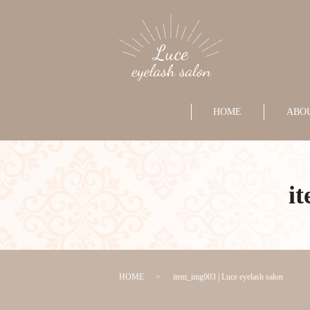
HOME
ABO
i
HOME
item_img003 | Luce eyelash salon