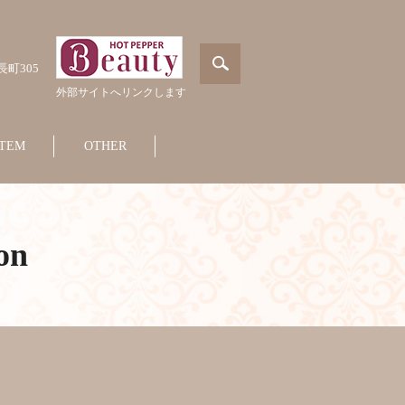
長町305
外部サイトへリンクします
ITEM
OTHER
on